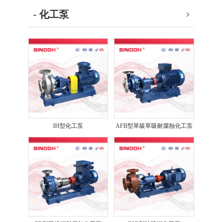
- 化工泵
IH型化工泵
AFB型單級單吸耐腐蝕化工泵