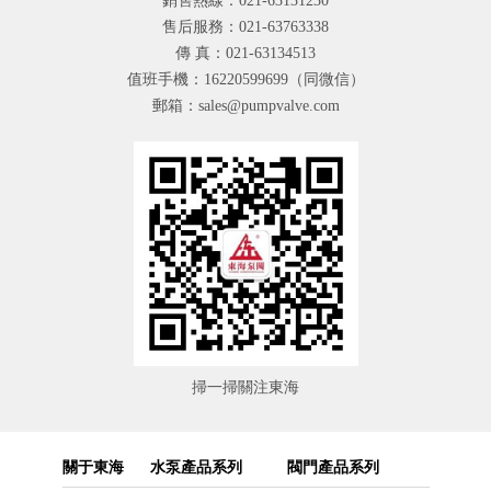
銷售熱線：021-63131230
售后服務：021-63763338
傳 真：021-63134513
值班手機：16220599699（同微信）
郵箱：sales@pumpvalve.com
掃一掃關注東海
關于東海
水泵產品系列
閥門產品系列